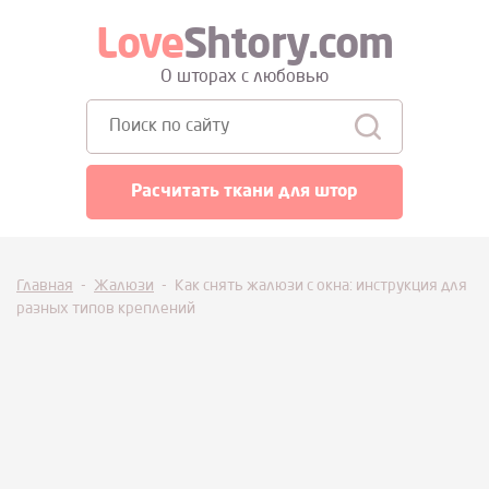
Love
Shtory.com
О шторах с любовью
Поиск:
Расчитать ткани для штор
Главная
-
Жалюзи
-
Как снять жалюзи с окна: инструкция для
разных типов креплений