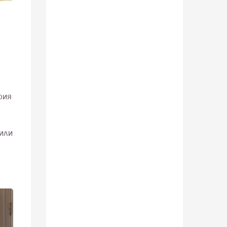
рия
 или