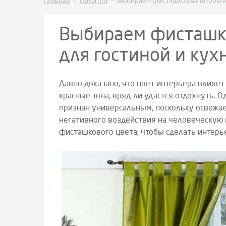
Главная
-
Палитра
-
Выбираем фисташковые шторы и з
Выбираем фисташк
для гостиной и кух
Давно доказано, что цвет интерьера влияет
красные тона, вряд ли удастся отдохнуть. О
признан универсальным, поскольку освежае
негативного воздействия на человеческую 
фисташкового цвета, чтобы сделать интер