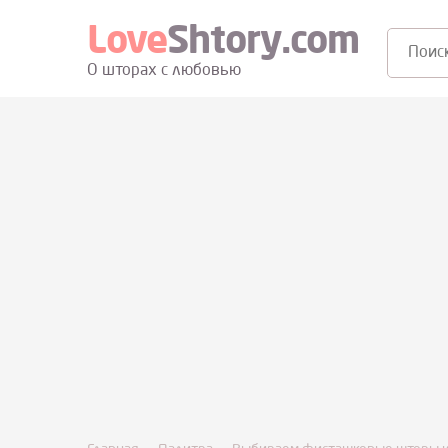
Love
Shtory.com
Поиск:
О шторах с любовью