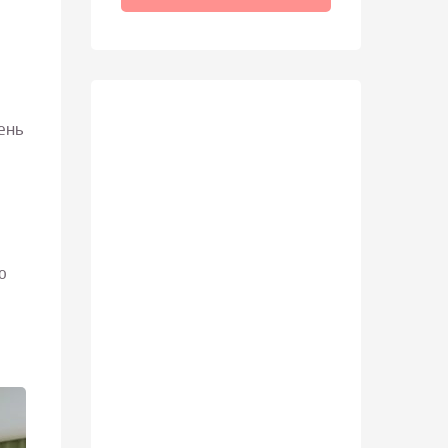
ень
о