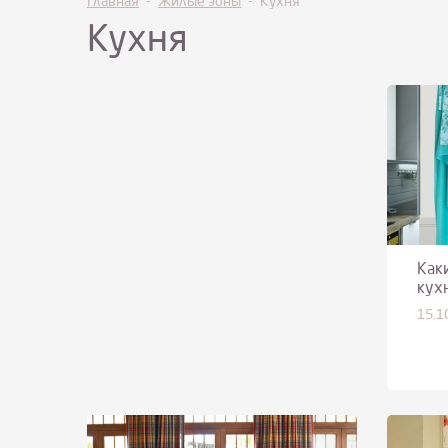
Главная
-
Жилые зоны
-
Кухня
Кухня
Как
кух
15.1