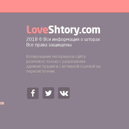
Love
Shtory.com
2018 © Вся информация о шторах
Все права защищены
Копирование материалов сайта
возможно только с разрешения
администрации и с активной ссылкой на
первоисточник.
ов