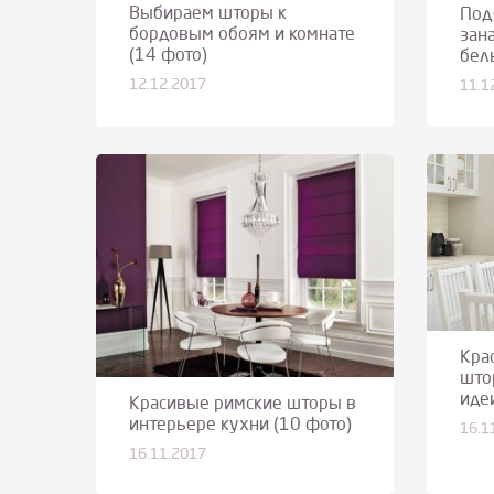
Выбираем шторы к
Под
бордовым обоям и комнате
зан
(14 фото)
бел
12.12.2017
11.1
Кра
што
иде
Красивые римcкие шторы в
интерьере кухни (10 фото)
16.1
16.11.2017