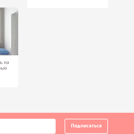
ь на
рью