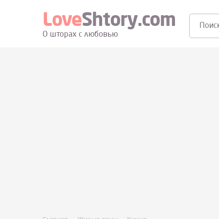
Love
Shtory.com
Поиск:
О шторах с любовью