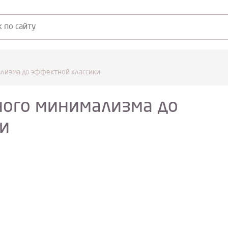
ализма до эффектной классики
ного минимализма до
и