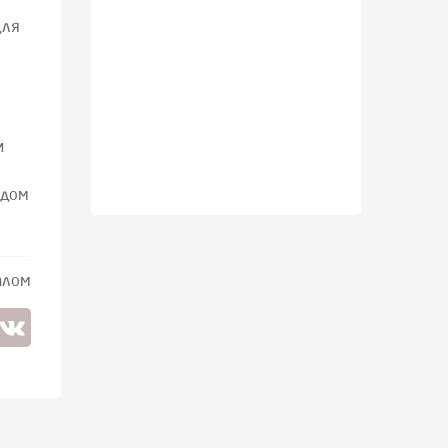
для
и
 дом
алом