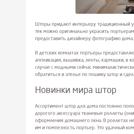
Шторы придают интерьеру традиционный ую
тек можно оригинально украсить портьерами
предоставить дизайнеру фотографию дома.
В детских комнатах портьеры предоставляю
аппликация, вышивка, ленты, кармашки, в к
случае с модными сейчас минималистическ
обратиться в ателье по пошиву штор и сдела
Новинки мира штор
Ассортимент штор для дома постоянно поп
дорогого аксессуара тканевые роллеты (он
оформления домашнего окна. В роллетах не
им и помпезность портьер. Это удачный ко