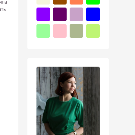
ипа
ать