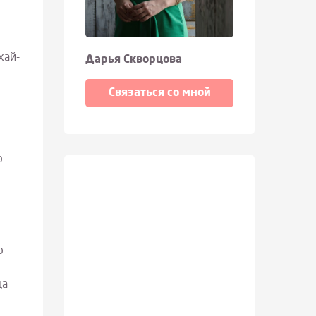
хай-
Дарья Скворцова
Связаться со мной
о
о
ща