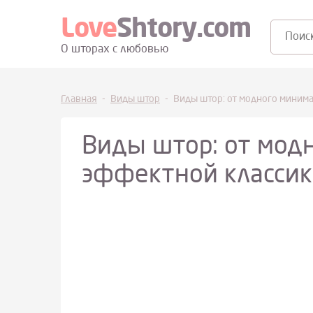
Love
Shtory.com
Поиск:
О шторах с любовью
Главная
-
Виды штор
-
Виды штор: от модного миним
Виды штор: от мод
эффектной классик