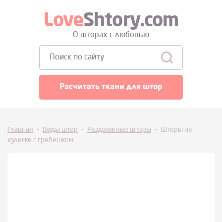
Love
Shtory.com
О шторах с любовью
Поиск:
Расчитать ткани для штор
Главная
-
Виды штор
-
Раздвижные шторы
-
Шторы на
кулиске с гребешком