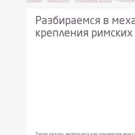
Главная
-
Виды штор
-
Подъемные шторы
-
Разбира
Разбираемся в мех
крепления римских
Такая деталь интерьера как занавески или 