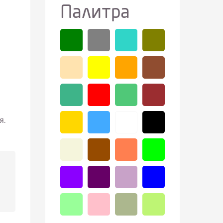
Палитра
я.