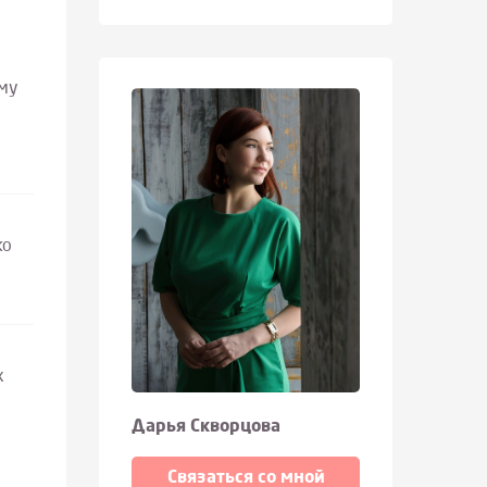
ому
ко
х
Дарья Скворцова
Связаться со мной