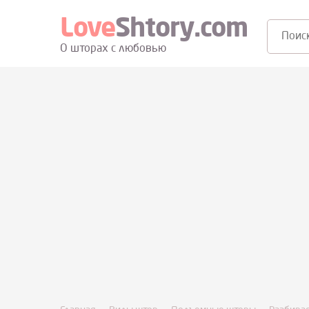
Love
Shtory.com
Поиск:
О шторах с любовью