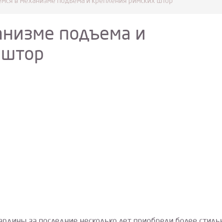
емся в механизме подъема и крепления римских штор
анизме подъема и
 штор
гардины за последние несколько лет приобрели более стил