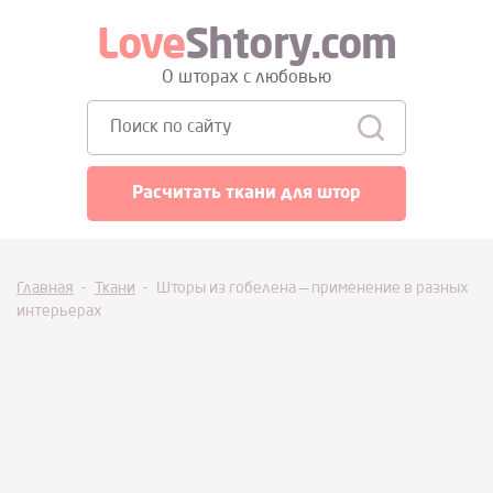
Love
Shtory.com
О шторах с любовью
Поиск:
Расчитать ткани для штор
Главная
-
Ткани
-
Шторы из гобелена — применение в разных
интерьерах