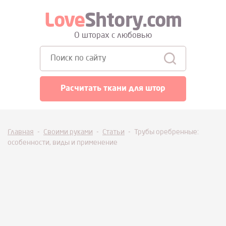
Love
Shtory.com
О шторах с любовью
Поиск:
Расчитать ткани для штор
Главная
-
Своими руками
-
Статьи
-
Трубы оребренные:
особенности, виды и применение