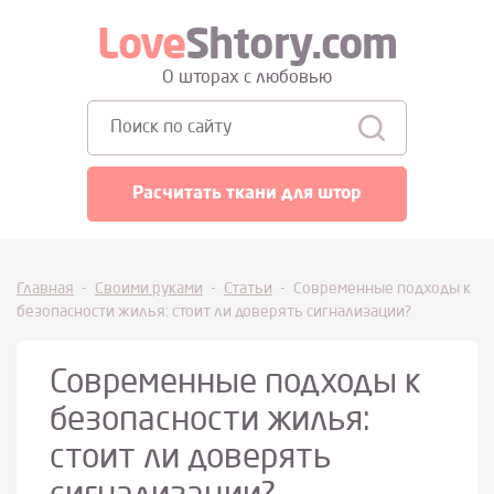
Love
Shtory.com
О шторах с любовью
Поиск:
Расчитать ткани для штор
Главная
-
Своими руками
-
Статьи
-
Современные подходы к
безопасности жилья: стоит ли доверять сигнализации?
Современные подходы к
безопасности жилья:
стоит ли доверять