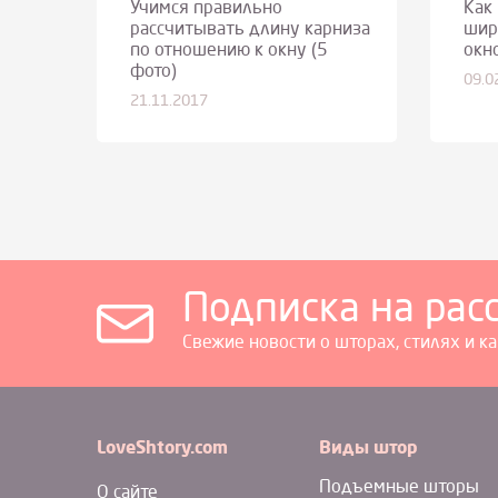
Учимся правильно
Как
рассчитывать длину карниза
шир
по отношению к окну (5
окн
фото)
09.0
21.11.2017
Подписка на рас
Свежие новости о шторах, стилях и к
LoveShtory.com
Виды штор
Подъемные шторы
О сайте