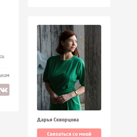
а.
алом
Дарья Скворцова
Связаться со мной