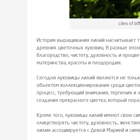
Lilies of d
История выращивания лилий насчитывает ты
древних цветочных луковиц. В разные эпох
благородство, чистоту, духовность и процв
материнства, красоты и плодородия.
Сегодня луковицы лилий являются не тольк
объектом коллекционирования среди цветов
процесс, требующий внимания, терпения и 
создания прекрасного цветка, который пора
Кроме того, луковицы лилий имеют свою си
олицетворять чистоту, духовность, женстве
лилия ассоциируется с Девой Марией и симв