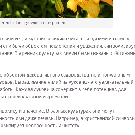
ifferent colors, growing in the garden
сячи лет, и луковицы лилий считаются одними из самых
и они были объектом поклонения и уважения, символизиру
етание. В древних культурах лилии были связаны с богиням
о объектом декоративного садоводства, но и популярным
одов. Выращивание лилий из луковиц – это увлекательный
заботы. Каждая луковица содержит в себе потенциал для
зит своей красотой и ароматом.
мволику и значение. В разных культурах они могут
нность или даже печаль. Например, в христианской символи
олизирует непорочность и чистоту.