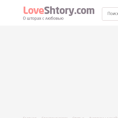
Love
Shtory.com
Поиск:
О шторах с любовью