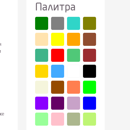
Палитра
я
и
ке