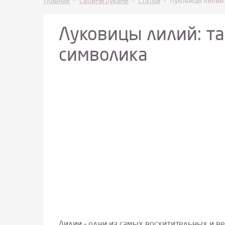
Главная
-
Своими руками
-
Статьи
-
Луковицы лилий:
Луковицы лилий: та
символика
Лилии – одни из самых восхитительных и в