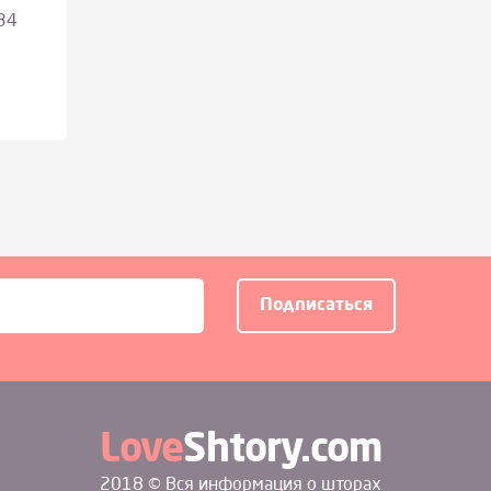
34
Love
Shtory.com
2018 © Вся информация о шторах