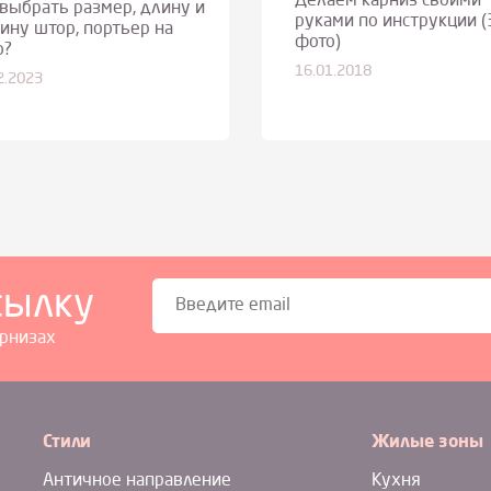
Делаем карниз своими
 выбрать размер, длину и
руками по инструкции (
ину штор, портьер на
фото)
о?
16.01.2018
2.2023
сылку
арнизах
Стили
Жилые зоны
Античное направление
Кухня