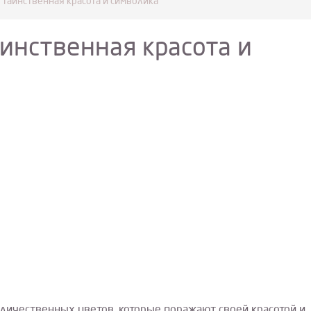
 таинственная красота и символика
инственная красота и
еличественных цветов, которые поражают своей красотой и