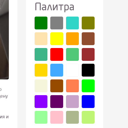
Палитра
ю
цену
ия и