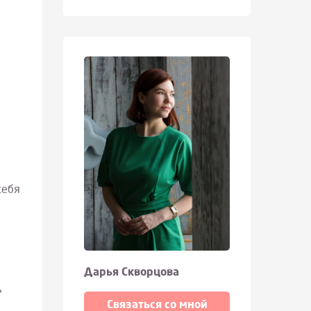
себя
Дарья Скворцова
ь
Связаться со мной