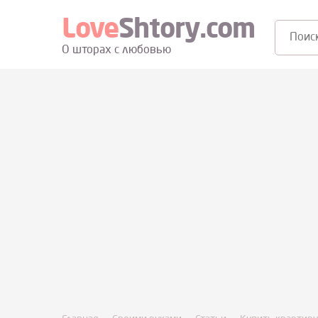
Love
Shtory.com
Поиск:
О шторах с любовью