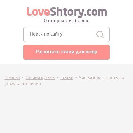
Love
Shtory.com
О шторах с любовью
Поиск:
Расчитать ткани для штор
Главная
-
Своими руками
-
Статьи
-
Чистка штор: советы по
уходу за текстилем