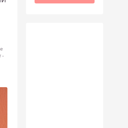
ми
ые
 –