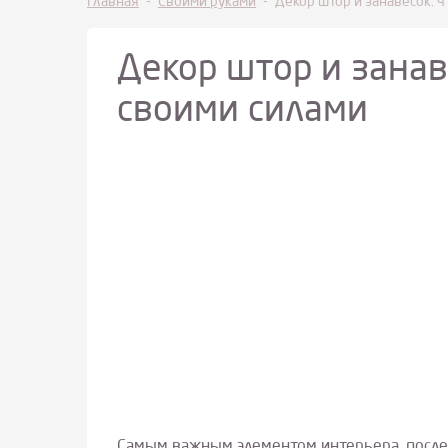
Главная
-
Своими руками
-
Декор штор и занавесок: 
Декор штор и занав
своими силами
Самым важным элементом интерьера, после 