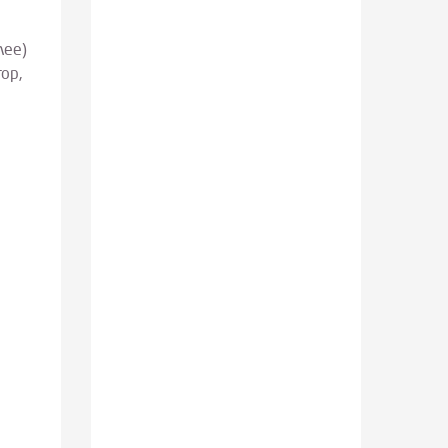
лее)
ор,