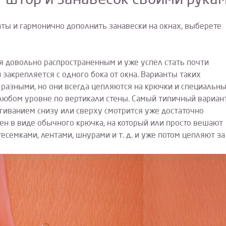
 штор и занавесок своими рука
ты и гармонично дополнить занавески на окнах, выберете
я довольно распространенным и уже успел стать почти
 закрепляется с одного бока от окна. Варианты таких
разными, но они всегда цепляются на крючки и специальн
 любом уровне по вертикали стены. Самый типичный вариант
тягиванием снизу или сверху смотрится уже достаточно
н в виде обычного крючка, на который или просто вешают
семками, лентами, шнурами и т. д. и уже потом цепляют за