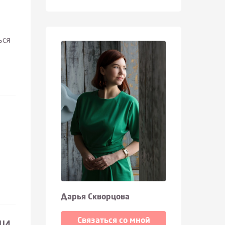
ься
Дарья Скворцова
Связаться со мной