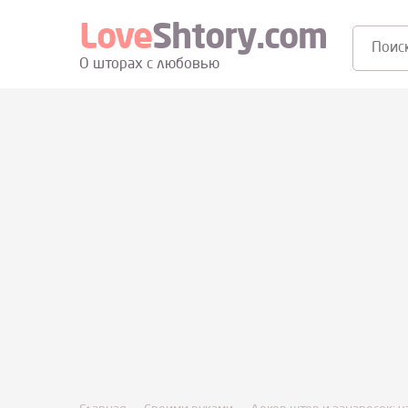
Love
Shtory.com
Поиск:
О шторах с любовью