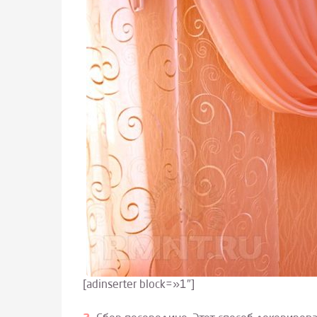
[adinserter block=»1″]