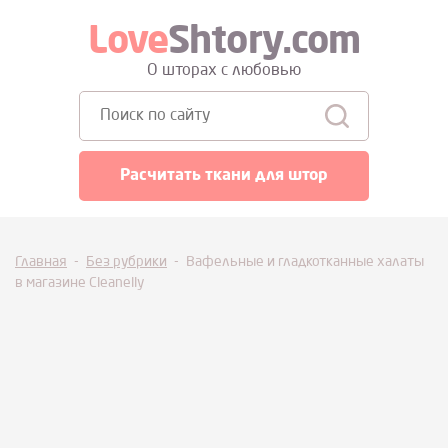
Love
Shtory.com
О шторах с любовью
Поиск:
Расчитать ткани для штор
Главная
-
Без рубрики
-
Вафельные и гладкотканные халаты
в магазине Cleanelly