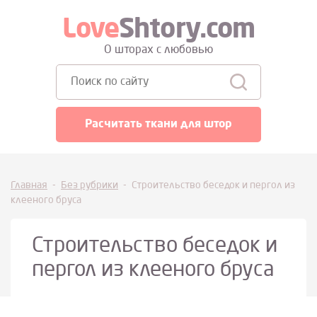
Love
Shtory.com
О шторах с любовью
Поиск:
Расчитать ткани для штор
Главная
-
Без рубрики
-
Строительство беседок и пергол из
клееного бруса
Строительство беседок и
пергол из клееного бруса