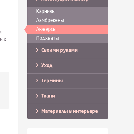
Карнизы
Ламбрекены
Люверсы
и
Подхваты
ных
Своими руками
ь
Уход
Термины
Ткани
Материалы в интерьере