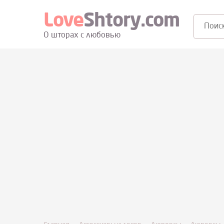
Love
Shtory.com
Поиск:
О шторах с любовью