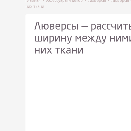
Главная
-
Аксессуары и декор
-
Люверсы
-
Люверсы —
них ткани
Люверсы — рассчит
ширину между ними
них ткани