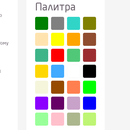
Палитра
о
тому
х