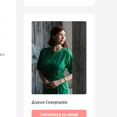
кен
Дарья Скворцова
Связаться со мной