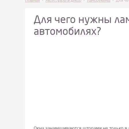
Главная
-
Аксессуары и декор
-
Ламбрекены
-
Для че
Для чего нужны ла
автомобилях?
Окна занавешиваются шторами не только в