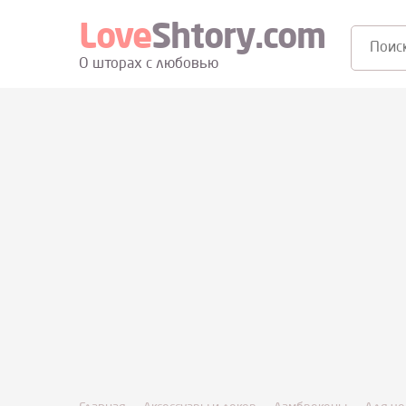
Love
Shtory.com
Поиск:
О шторах с любовью