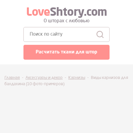
Love
Shtory.com
О шторах с любовью
Поиск:
Расчитать ткани для штор
Главная
-
Аксессуары и декор
-
Карнизы
-
Виды карнизов для
балдахина (10 фото-примеров)