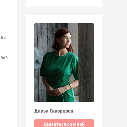
ода
чала
у
Дарья Скворцова
Связаться со мной