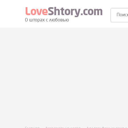
Love
Shtory.com
Поиск:
О шторах с любовью