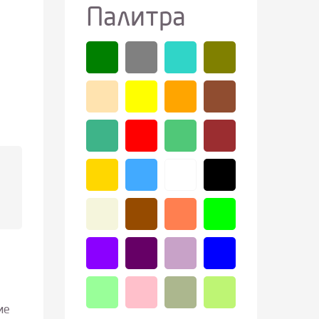
Палитра
ие