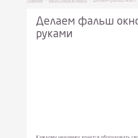
Главная
-
Аксессуары и декор
-
Делаем фальш окно с 
Делаем фальш окно
руками
Каждому человеку хочется оборудовать сво