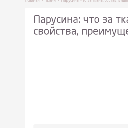
Главная
-
Ткани
-
Парусина: что за ткань, состав, вид
Парусина: что за тк
свойства, преимуще