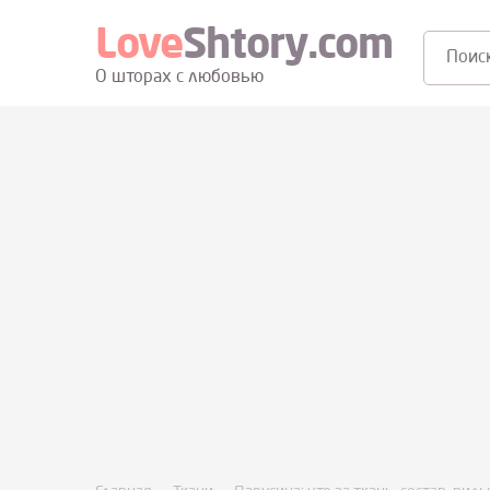
Love
Shtory.com
Поиск:
О шторах с любовью