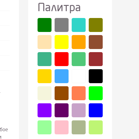
Палитра
–
обое
м