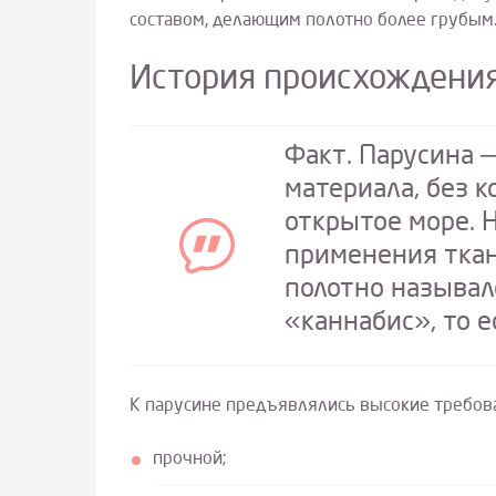
составом, делающим полотно более грубым
История происхождени
Факт. Парусина ─
материала, без к
открытое море. 
применения ткани
полотно называло
«каннабис», то е
К парусине предъявлялись высокие требова
прочной;