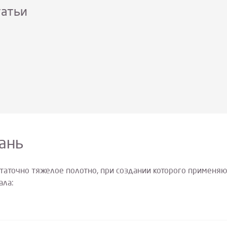
татьи
кань
статочно тяжелое полотно, при создании которого применяю
ала: