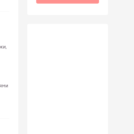
ки,
иями