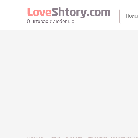
Love
Shtory.com
Поиск:
О шторах с любовью