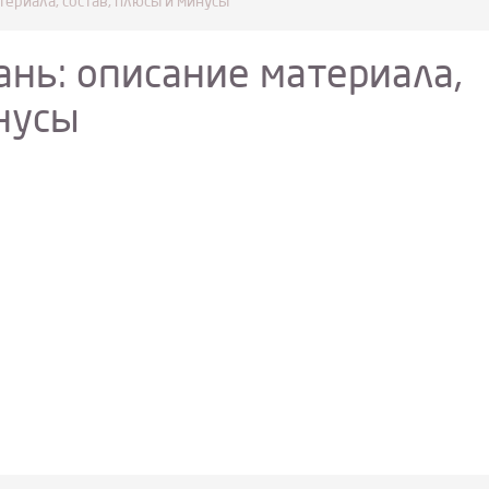
атериала, состав, плюсы и минусы
кань: описание материала,
нусы