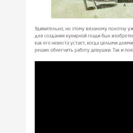
Удивительно, но этому вязаному полотну уж
для создания кулирной глади был изобрете
как его невеста устает, когда целыми днями
решил облегчить работу девушки. Так и по