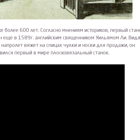
е более 600 лет. Согласно мнениям историков, первый стан
н еще в 1589г. английским священником Уильямом Ли. Видя
 напролет вяжет на спицах чулки и носки для продажи, он
явился первый в мире плосковязальный станок.