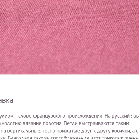
авка
улир», – слово французского происхождения. На русский яз
ехнологию вязания полотна. Петли выстраиваются таким
на вертикальные, тесно прижатые друг к другу косички, а с
и. Благодаря такому способу вязания, этот трикотаж очень