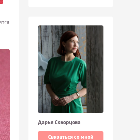
ятся
Дарья Скворцова
Связаться со мной