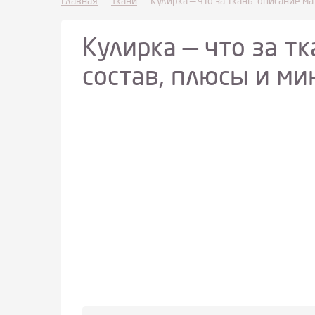
Главная
-
Ткани
-
Кулирка — что за ткань: описание м
Кулирка — что за т
состав, плюсы и ми