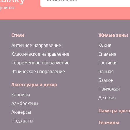
арнизах
Стили
Жилые зоны
Античное направление
Кухня
Классическое направление
Спальня
Современное направление
Гостиная
Этническое направление
Ванная
Балкон
Аксессуары и декор
Прихожая
Карнизы
Детская
Ламбрекены
Палитра цвет
Люверсы
Подхваты
Термины