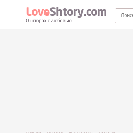
Love
Shtory.com
Поиск:
О шторах с любовью