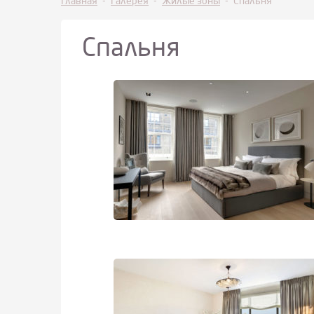
Главная
-
Галерея
-
Жилые зоны
-
Спальня
Спальня