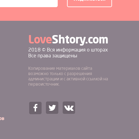
Love
Shtory.com
2018 © Вся информация о шторах
Все права защищены
Копирование материалов сайта
возможно только с разрешения
администрации и с активной ссылкой на
первоисточник.
ов