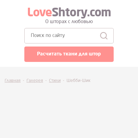
Love
Shtory.com
О шторах с любовью
Поиск:
Расчитать ткани для штор
Главная
-
Галерея
-
Стили
-
Шебби-Шик