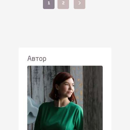
Пагинация
1
2
записей
Автор